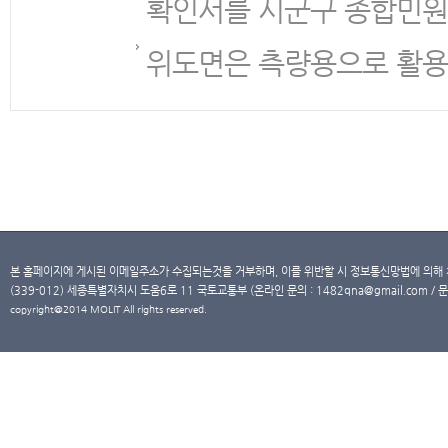
확인서를 시군구 종합민원
위도면은 측량용으로 활용
본 홈페이지에 게시된 이메일주소가 수집되는것을 거부하며, 이를 위반할 시 정보통신망법에 의해
(339-012) 세종특별자치시 도움6로 11 국토교통부 (온라인 문의 : 1482qna@gmail.com / 문
copyright@2014 MOLIT All rights reserved.