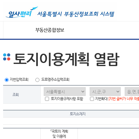
부동산종합정보
토지이용계획 열람
지번입력조회
도로명주소입력조회
조회
토지이용규제사항 포함
지번확대
[지번 글씨가 너무 작
토지소재지
「국토의 계획
및 이용에