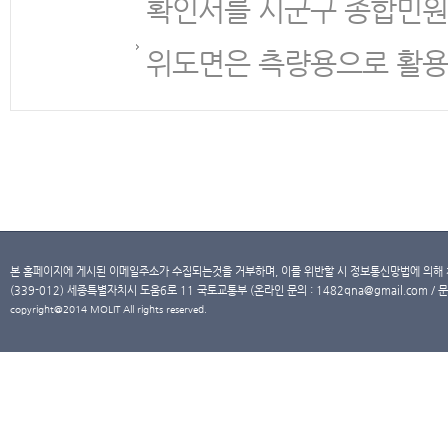
확인서를 시군구 종합민원
위도면은 측량용으로 활용
본 홈페이지에 게시된 이메일주소가 수집되는것을 거부하며, 이를 위반할 시 정보통신망법에 의해
(339-012) 세종특별자치시 도움6로 11 국토교통부 (온라인 문의 : 1482qna@gmail.com / 문
copyright@2014 MOLIT All rights reserved.