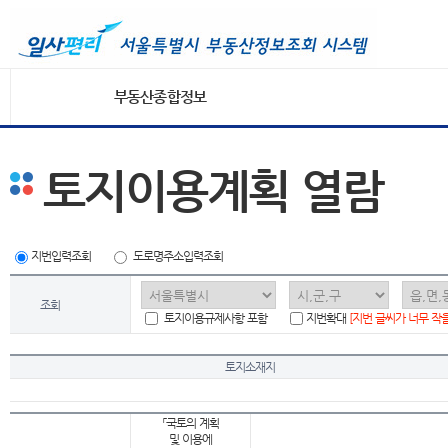
부동산종합정보
토지이용계획 열람
지번입력조회
도로명주소입력조회
조회
토지이용규제사항 포함
지번확대
[지번 글씨가 너무 작
토지소재지
「국토의 계획
및 이용에