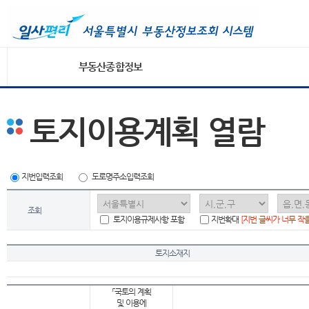
부동산종합정보
토지이용계획 열람
지번입력조회
도로명주소입력조회
조회
토지이용규제사항 포함
지번확대
[지번 글씨가 너무 작
토지소재지
「국토의 계획
및 이용에