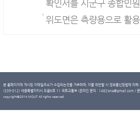
확인서를 시군구 종합민원
위도면은 측량용으로 활용
본 홈페이지에 게시된 이메일주소가 수집되는것을 거부하며, 이를 위반할 시 정보통신망법에 의해
(339-012) 세종특별자치시 도움6로 11 국토교통부 (온라인 문의 : 1482qna@gmail.com / 문
copyright@2014 MOLIT All rights reserved.