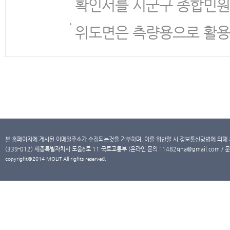
확인서를 시군구 종합민원
위도면은 측량용으로 활용
본 홈페이지에 게시된 이메일주소가 수집되는것을 거부하며, 이를 위반할 시 정보통신망법에 의해
(339-012) 세종특별자치시 도움6로 11 국토교통부 (온라인 문의 : 1482qna@gmail.com / 문
copyright@2014 MOLIT All rights reserved.