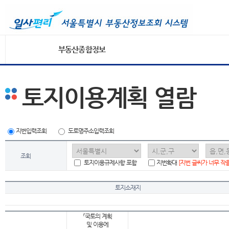
부동산종합정보
토지이용계획 열람
지번입력조회
도로명주소입력조회
조회
토지이용규제사항 포함
지번확대
[지번 글씨가 너무 작
토지소재지
「국토의 계획
및 이용에