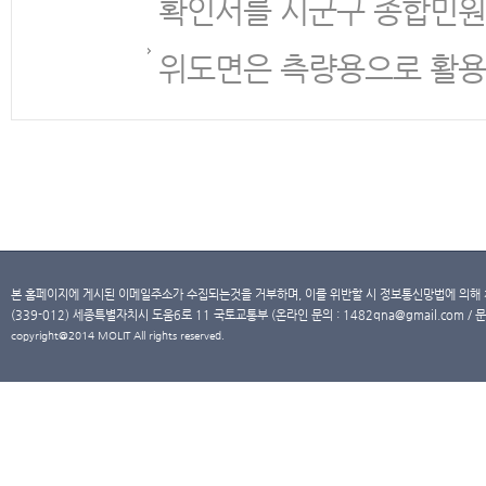
확인서를 시군구 종합민원
위도면은 측량용으로 활용
본 홈페이지에 게시된 이메일주소가 수집되는것을 거부하며, 이를 위반할 시 정보통신망법에 의해
(339-012) 세종특별자치시 도움6로 11 국토교통부 (온라인 문의 : 1482qna@gmail.com / 문
copyright@2014 MOLIT All rights reserved.