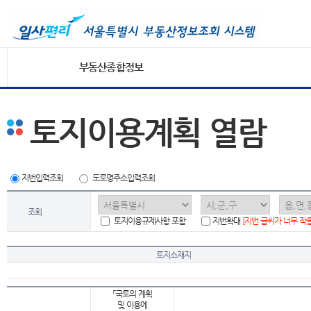
부동산종합정보
토지이용계획 열람
지번입력조회
도로명주소입력조회
조회
토지이용규제사항 포함
지번확대
[지번 글씨가 너무 작
토지소재지
「국토의 계획
및 이용에