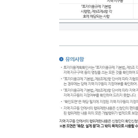
지역·지구등
「토지이용규제 기본법
시행령」 제9조제4항 각
호에 해당되는 사항
유의사항
토지이용계획확인서는 「토지이용규제 기본법」 제5조 각
지역·지구·구역 등의 명칭을 쓰는 모든 것을 확인하여 
「토지이용규제 기본법」 제8조제2항 단서에 따라 지형
는 경우에는 당해 지역·지구등의 지정여부를 확인하여 
「토지이용규제 기본법」 제8조제3항 단서에 따라 지역
지역·지구등의 지정여부를 확인하여 드리지 못합니다.
"확인도면"은 해당 필지에 지정된 지역·지구등의 지정
지역·지구등 안에서의 행위제한내용은 신청인의 편의를
된 행위제한 내용 외의 모든 개발행위가 법적으로 보장
지역·지구등 안에서의 행위제한내용은 신청인이 확인신청
※본 도면은
“측량, 설계 등”과 그 밖의 목적으로 사용할 