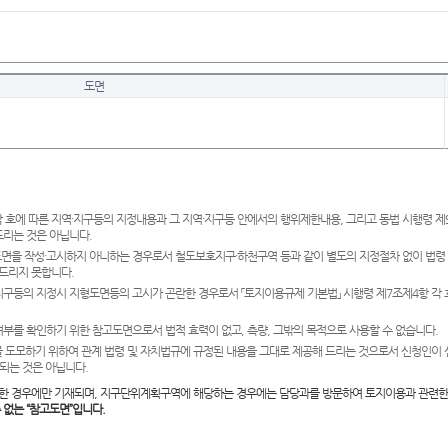
도면
 호에 따른 지역·지구등의 지정내용과 그 지역·지구등 안에서의 행위제한내용, 그리고 동법 시행령 
드리는 것은 아닙니다.
도면을 작성·고시하지 아니하는 경우로서 철도보호지구·하천구역 등과 같이 별도의 지정절차 없이 법령
드리지 못합니다.
·지구등의 지정시 지형도면등의 고시가 곤란한 경우로서 「토지이용규제 기본법」 시행령 제7조제4항 각
여부를 확인하기 위한 참고도면으로서 법적 효력이 없고, 측량, 그밖의 목적으로 사용할 수 없습니다.
 도모하기 위하여 관계 법령 및 자치법규에 규정된 내용을 그대로 제공해 드리는 것으로서 신청인이 
되는 것은 아닙니다.
한 경우에만 기재되며, 지구단위계획구역에 해당하는 경우에는 담당과를 방문하여 토지이용과 관련한
수 없는 “참고도면”입니다.