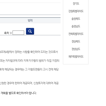
경기도
강원특별자치도
충청북도
범례
충청남도
축척 1/
전북특별자치도
경상북도
경상남도
제9조제4항에서 정하는 사항을 확인하여 드리는 것으로서
제주특별자치도
 또는 자치법규에 따라 지역·지구등의 범위가 직접 지정되
 호에 해당되는 경우에는 그 지형도면등의 고시 전에 해당
신청한 경우에 한하여 제공되며, 신청토지에 대하여 제공
 계획을 별도로 확인하셔야 합니다.