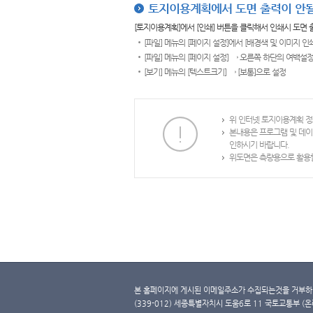
토지이용계획에서 도면 출력이 안될
[토지이용계획]에서 [인쇄] 버튼을 클릭해서 인쇄시 도면
[파일] 메뉴의 [페이지 설정]에서 [배경색 및 이미지 인
[파일] 메뉴의 [페이지 설정] → 오른쪽 하단의 여백설정
[보기] 메뉴의 [텍스트크기] → [보통]으로 설정
위 인터넷 토지이용계획 정
본내용은 프로그램 및 데이
인하시기 바랍니다.
위도면은 측량용으로 활용할
본 홈페이지에 게시된 이메일주소가 수집되는것을 거부하며
(339-012) 세종특별자치시 도움6로 11 국토교통부 (온라인 