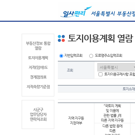
토지이용계획 열람
부동산정보 통합
열람
지번입력조회
도로명주소입력조회
토지이용계획
지적(임야)도
조회
토지이용규제사항 포
경계점좌표
지적측량기준점
토지소재
「국토의 계획
시군구
및 이용에
업무담당자
관한 법률 」에
지역·지구등
연락처조회
따른 지역·지구등
지정여부
다른 법령 등에
따른