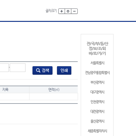
글자크기
전/국/부/동/산
정/보/조/회
바/로/가/기
서울특별시
-
전남광주통합특별시
부산광역시
지목
면적(㎡)
대구광역시
인천광역시
대전광역시
울산광역시
세종특별자치시