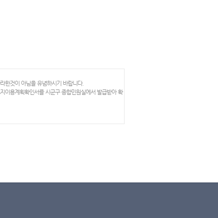
망라한것이 아님을 유념하시기 바랍니다.
 토지이용계획확인서를 시군구 종합민원실에서 발급받아 확