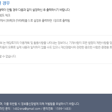
 경우
 출력이 안될 경우 다음과 같이 설정하신 후 출력하시기 바랍니다.
쇄]도 체크
에서 [위쪽]과 [아래쪽]을 5 로 설정후 출력하면 1장으로 출력됨
보 는 해당토지의 이용계획 및 활용사항을 나타내는 정보이나, 기재사항이 모든 법령의 제한사항을 
타등의 오류로 실제 내용과 일치하지 않을 수도 있으니 재산권행사와 관련한 중요한 사항은 증명용
 수 없습니다.
, 이를 위반할 시 정보통신망법에 의해 처벌됨을 유념하시기 바랍니다.
문의 : 1482qna@gmail.com / 문의전화 : 1599-1483)