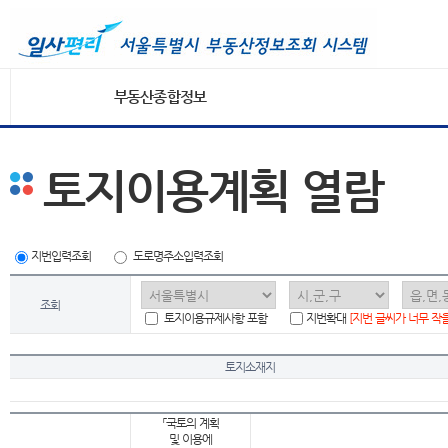
부동산종합정보
토지이용계획 열람
지번입력조회
도로명주소입력조회
조회
토지이용규제사항 포함
지번확대
[지번 글씨가 너무 작
토지소재지
「국토의 계획
및 이용에