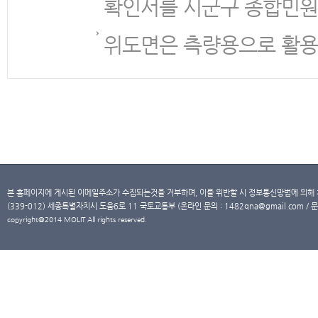
확인서를 시군구 종합민원
위도면은 측량용으로 활용
본 홈페이지에 게시된 이메일주소가 수집되는것을 거부하며, 이를 위반할 시 정보통신망법에 의해
(339-012) 세종특별자치시 도움6로 11 국토교통부 (온라인 문의 : 1482qna@gmail.com / 문
copyright@2014 MOLIT All rights reserved.