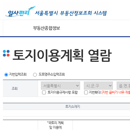
부동산종합정보
토지이용계획 열람
지번입력조회
도로명주소입력조회
조회
토지이용규제사항 포함
지번확대
[지번 글씨가 너무 작
토지소재지
「국토의 계획
및 이용에