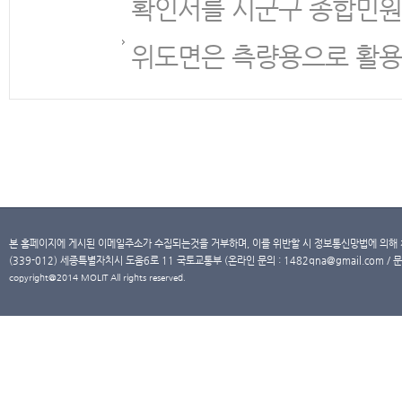
확인서를 시군구 종합민원
위도면은 측량용으로 활용
본 홈페이지에 게시된 이메일주소가 수집되는것을 거부하며, 이를 위반할 시 정보통신망법에 의해
(339-012) 세종특별자치시 도움6로 11 국토교통부 (온라인 문의 : 1482qna@gmail.com / 문
copyright@2014 MOLIT All rights reserved.