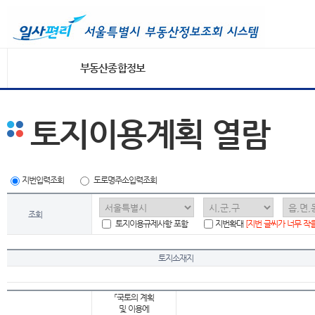
부동산종합정보
토지이용계획 열람
지번입력조회
도로명주소입력조회
조회
토지이용규제사항 포함
지번확대
[지번 글씨가 너무 작
토지소재지
「국토의 계획
및 이용에