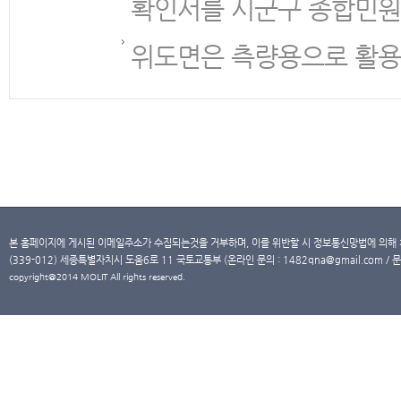
확인서를 시군구 종합민원
위도면은 측량용으로 활용
본 홈페이지에 게시된 이메일주소가 수집되는것을 거부하며, 이를 위반할 시 정보통신망법에 의해
(339-012) 세종특별자치시 도움6로 11 국토교통부 (온라인 문의 : 1482qna@gmail.com / 문
copyright@2014 MOLIT All rights reserved.