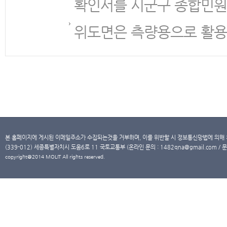
확인서를 시군구 종합민원
위도면은 측량용으로 활용
본 홈페이지에 게시된 이메일주소가 수집되는것을 거부하며, 이를 위반할 시 정보통신망법에 의해
(339-012) 세종특별자치시 도움6로 11 국토교통부 (온라인 문의 : 1482qna@gmail.com / 문
copyright@2014 MOLIT All rights reserved.