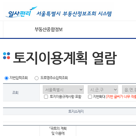
부동산종합정보
토지이용계획 열람
지번입력조회
도로명주소입력조회
조회
토지이용규제사항 포함
지번확대
[지번 글씨가 너무 작
토지소재지
「국토의 계획
및 이용에