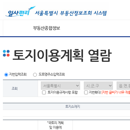
부동산종합정보
토지이용계획 열람
지번입력조회
도로명주소입력조회
조회
토지이용규제사항 포함
지번확대
[지번 글씨가 너무 작
토지소재지
「국토의 계획
및 이용에