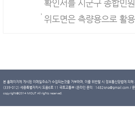
확인서를 시군구 종합민원
위도면은 측량용으로 활용
본 홈페이지에 게시된 이메일주소가 수집되는것을 거부하며, 이를 위반할 시 정보통신망법에 의해
(339-012) 세종특별자치시 도움6로 11 국토교통부 (온라인 문의 : 1482qna@gmail.com / 문
copyright@2014 MOLIT All rights reserved.