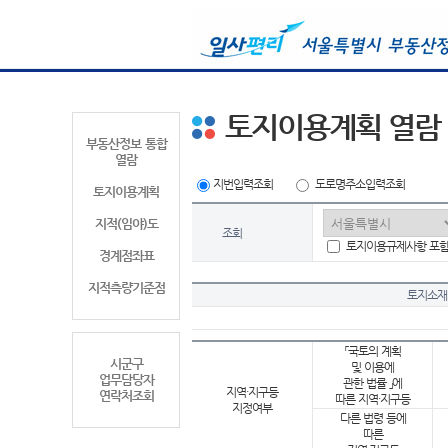
토지이용계획 열람
부동산정보 통합
열람
지번입력조회
도로명주소입력조회
토지이용계획
지적(임야)도
조회
토지이용규제사항 포
경계점좌표
지적측량기준점
토지소재
「국토의 계획
시군구
및 이용에
업무담당자
관한 법률 」에
지역·지구등
연락처조회
따른 지역·지구등
지정여부
다른 법령 등에
따른