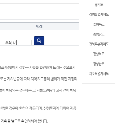
경기도
강원특별자치도
충청북도
범례
충청남도
축척 1/
전북특별자치도
경상북도
경상남도
제9조제4항에서 정하는 사항을 확인하여 드리는 것으로서
제주특별자치도
 또는 자치법규에 따라 지역·지구등의 범위가 직접 지정되
 호에 해당되는 경우에는 그 지형도면등의 고시 전에 해당
신청한 경우에 한하여 제공되며, 신청토지에 대하여 제공
 계획을 별도로 확인하셔야 합니다.