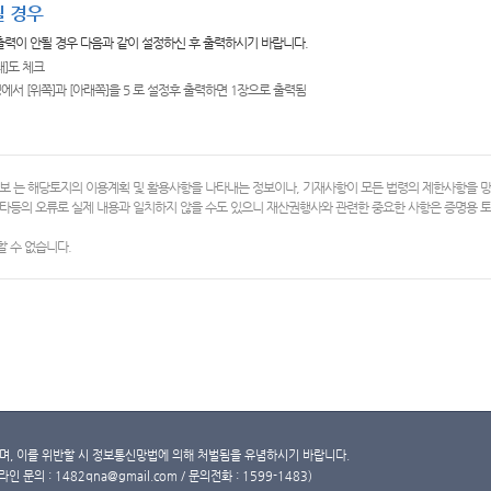
 경우
 출력이 안될 경우 다음과 같이 설정하신 후 출력하시기 바랍니다.
쇄]도 체크
에서 [위쪽]과 [아래쪽]을 5 로 설정후 출력하면 1장으로 출력됨
보 는 해당토지의 이용계획 및 활용사항을 나타내는 정보이나, 기재사항이 모든 법령의 제한사항을 
타등의 오류로 실제 내용과 일치하지 않을 수도 있으니 재산권행사와 관련한 중요한 사항은 증명용
 수 없습니다.
, 이를 위반할 시 정보통신망법에 의해 처벌됨을 유념하시기 바랍니다.
문의 : 1482qna@gmail.com / 문의전화 : 1599-1483)