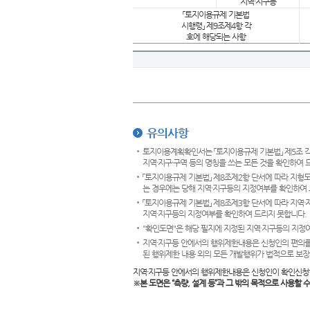
지역·지구등
「토지이용규제 기본법
시행령」 제9조제4항 각
호에 해당되는 사항
유의사항
토지이용계획확인서는 「토지이용규제 기본법」 제5조 각
지역·지구·구역 등의 명칭을 쓰는 모든 것을 확인하여 
「토지이용규제 기본법」 제8조제2항 단서에 따라 지형
는 경우에는 당해 지역·지구등의 지정여부를 확인하여 
「토지이용규제 기본법」 제8조제3항 단서에 따라 지역
지역·지구등의 지정여부를 확인하여 드리지 못합니다.
"확인도면"은 해당 필지에 지정된 지역·지구등의 지정
지역·지구등 안에서의 행위제한내용은 신청인의 편의를
된 행위제한 내용 외의 모든 개발행위가 법적으로 보장
지역·지구등 안에서의 행위제한내용은 신청인이 확인신청
※본 도면은
“측량, 설계 등”과 그 밖의 목적으로 사용할 