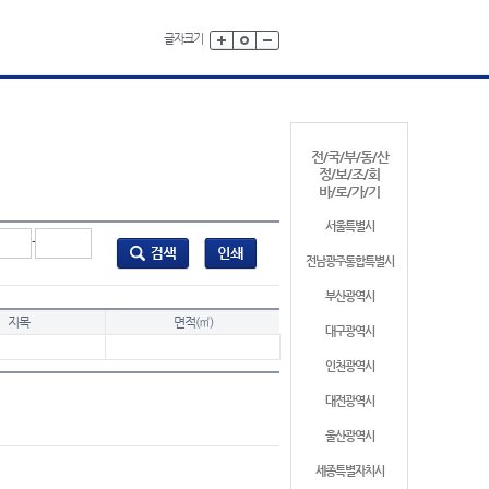
글자크기
전/국/부/동/산
정/보/조/회
바/로/가/기
서울특별시
-
전남광주통합특별시
부산광역시
지목
면적(㎡)
대구광역시
인천광역시
대전광역시
울산광역시
세종특별자치시