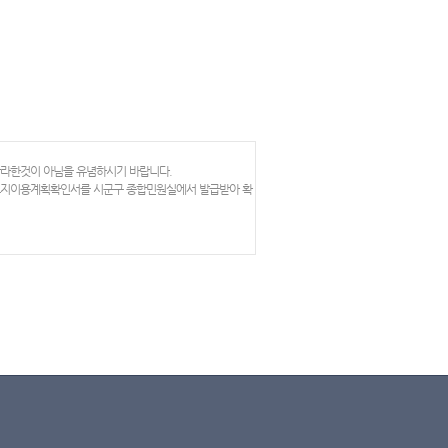
망라한것이 아님을 유념하시기 바랍니다.
 토지이용계획확인서를 시군구 종합민원실에서 발급받아 확