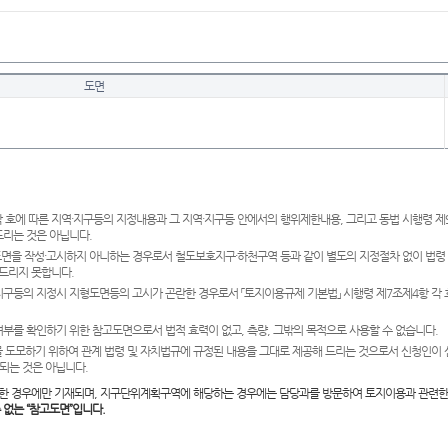
도면
 호에 따른 지역·지구등의 지정내용과 그 지역·지구등 안에서의 행위제한내용, 그리고 동법 시행령 
드리는 것은 아닙니다.
도면을 작성·고시하지 아니하는 경우로서 철도보호지구·하천구역 등과 같이 별도의 지정절차 없이 법령
드리지 못합니다.
·지구등의 지정시 지형도면등의 고시가 곤란한 경우로서 「토지이용규제 기본법」 시행령 제7조제4항 각
여부를 확인하기 위한 참고도면으로서 법적 효력이 없고, 측량, 그밖의 목적으로 사용할 수 없습니다.
 도모하기 위하여 관계 법령 및 자치법규에 규정된 내용을 그대로 제공해 드리는 것으로서 신청인이 
되는 것은 아닙니다.
한 경우에만 기재되며, 지구단위계획구역에 해당하는 경우에는 담당과를 방문하여 토지이용과 관련한
수 없는 “참고도면”입니다.