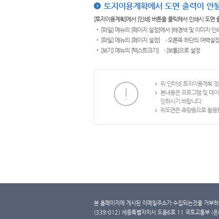
토지이용계획에서 도면 출력이 안될
[토지이용계획]에서 [인쇄] 버튼을 클릭해서 인쇄시 도면
[파일] 메뉴의 [페이지 설정]에서 [배경색 및 이미지 인
[파일] 메뉴의 [페이지 설정] → 오른쪽 하단의 여백설정
[보기] 메뉴의 [텍스트크기] → [보통]으로 설정
위 인터넷 토지이용계획 정
본내용은 프로그램 및 데이
인하시기 바랍니다.
위도면은 측량용으로 활용할
본 홈페이지에 게시된 이메일주소가 수집되는것을 거부하며
(339-012) 세종특별자치시 도움6로 11 국토교통부 (온라인 