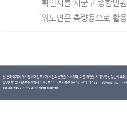
확인서를 시군구 종합민원
위도면은 측량용으로 활용
본 홈페이지에 게시된 이메일주소가 수집되는것을 거부하며, 이를 위반할 시 정보통신망법에 의해
(339-012) 세종특별자치시 도움6로 11 국토교통부 (온라인 문의 : 1482qna@gmail.com / 문
copyright@2014 MOLIT All rights reserved.