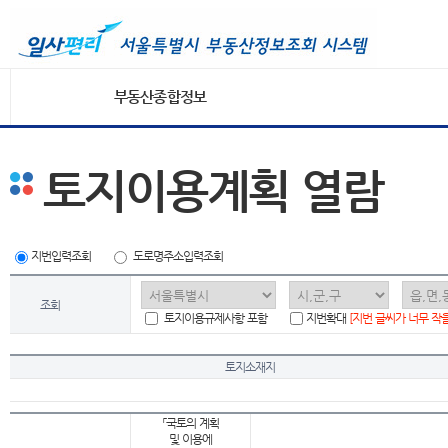
부동산종합정보
토지이용계획 열람
지번입력조회
도로명주소입력조회
조회
토지이용규제사항 포함
지번확대
[지번 글씨가 너무 작
토지소재지
「국토의 계획
및 이용에