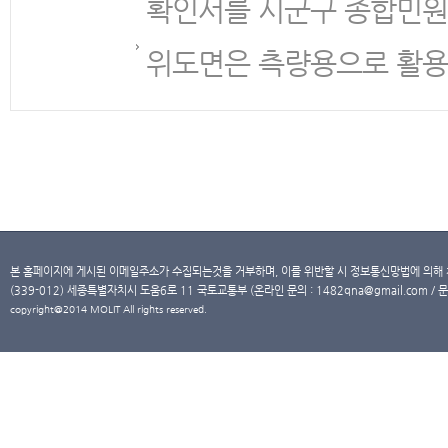
확인서를 시군구 종합민원
위도면은 측량용으로 활용
본 홈페이지에 게시된 이메일주소가 수집되는것을 거부하며, 이를 위반할 시 정보통신망법에 의해
(339-012) 세종특별자치시 도움6로 11 국토교통부 (온라인 문의 : 1482qna@gmail.com / 문
copyright@2014 MOLIT All rights reserved.