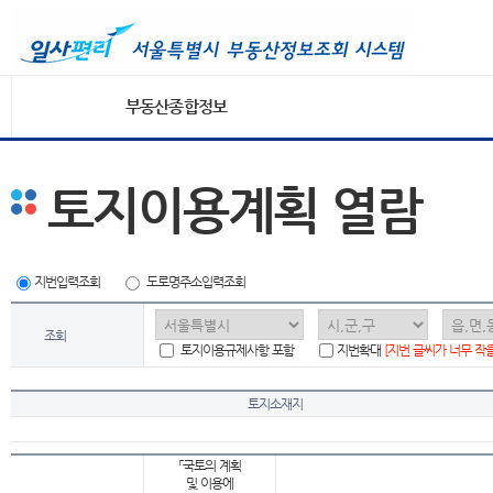
부동산종합정보
토지이용계획 열람
지번입력조회
도로명주소입력조회
조회
토지이용규제사항 포함
지번확대
[지번 글씨가 너무 작
토지소재지
「국토의 계획
및 이용에