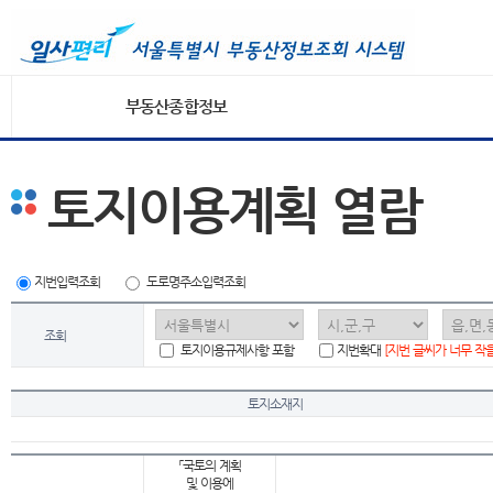
부동산종합정보
토지이용계획 열람
지번입력조회
도로명주소입력조회
조회
토지이용규제사항 포함
지번확대
[지번 글씨가 너무 작
토지소재지
「국토의 계획
및 이용에