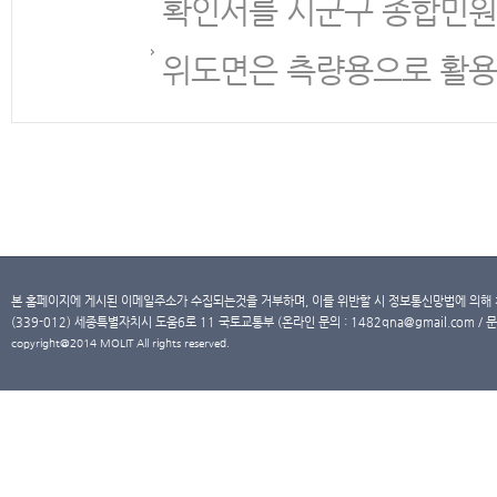
확인서를 시군구 종합민원
위도면은 측량용으로 활용
본 홈페이지에 게시된 이메일주소가 수집되는것을 거부하며, 이를 위반할 시 정보통신망법에 의해
(339-012) 세종특별자치시 도움6로 11 국토교통부 (온라인 문의 : 1482qna@gmail.com / 문
copyright@2014 MOLIT All rights reserved.