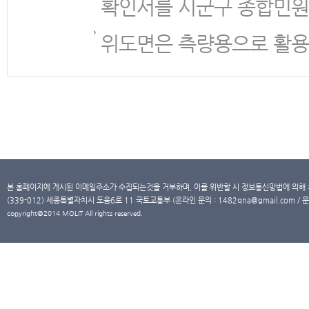
확인서를 시군구 종합민원
위도면은 측량용으로 활용
본 홈페이지에 게시된 이메일주소가 수집되는것을 거부하며, 이를 위반할 시 정보통신망법에 의해
(339-012) 세종특별자치시 도움6로 11 국토교통부 (온라인 문의 : 1482qna@gmail.com / 문
copyright@2014 MOLIT All rights reserved.