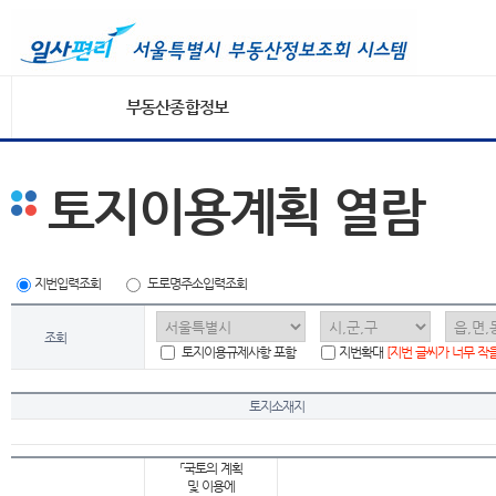
부동산종합정보
토지이용계획 열람
지번입력조회
도로명주소입력조회
조회
토지이용규제사항 포함
지번확대
[지번 글씨가 너무 작
토지소재지
「국토의 계획
및 이용에