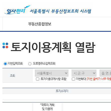
부동산종합정보
토지이용계획 열람
지번입력조회
도로명주소입력조회
조회
토지이용규제사항 포함
지번확대
[지번 글씨가 너무 작
토지소재지
「국토의 계획
및 이용에