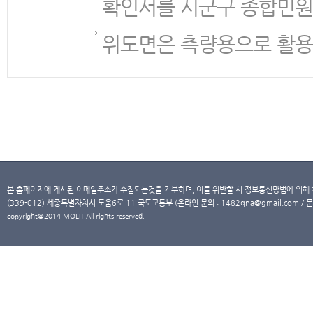
확인서를 시군구 종합민원
위도면은 측량용으로 활용
본 홈페이지에 게시된 이메일주소가 수집되는것을 거부하며, 이를 위반할 시 정보통신망법에 의해
(339-012) 세종특별자치시 도움6로 11 국토교통부 (온라인 문의 : 1482qna@gmail.com / 문
copyright@2014 MOLIT All rights reserved.