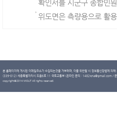
확인서를 시군구 종합민원
위도면은 측량용으로 활용
본 홈페이지에 게시된 이메일주소가 수집되는것을 거부하며, 이를 위반할 시 정보통신망법에 의해
(339-012) 세종특별자치시 도움6로 11 국토교통부 (온라인 문의 : 1482qna@gmail.com / 문
copyright@2014 MOLIT All rights reserved.