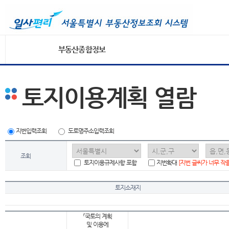
부동산종합정보
토지이용계획 열람
지번입력조회
도로명주소입력조회
조회
토지이용규제사항 포함
지번확대
[지번 글씨가 너무 작
토지소재지
「국토의 계획
및 이용에