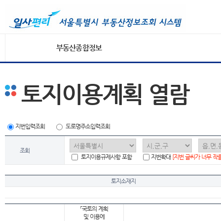
부동산종합정보
토지이용계획 열람
지번입력조회
도로명주소입력조회
조회
토지이용규제사항 포함
지번확대
[지번 글씨가 너무 작
토지소재지
「국토의 계획
및 이용에