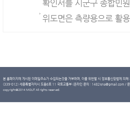
확인서를 시군구 종합민원
위도면은 측량용으로 활용
본 홈페이지에 게시된 이메일주소가 수집되는것을 거부하며, 이를 위반할 시 정보통신망법에 의해
(339-012) 세종특별자치시 도움6로 11 국토교통부 (온라인 문의 : 1482qna@gmail.com / 문
copyright@2014 MOLIT All rights reserved.