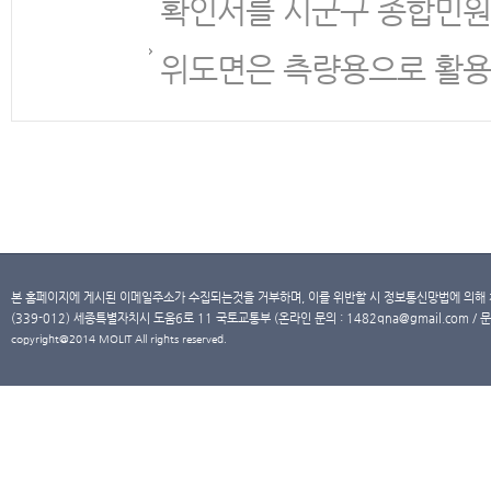
확인서를 시군구 종합민원
위도면은 측량용으로 활용
본 홈페이지에 게시된 이메일주소가 수집되는것을 거부하며, 이를 위반할 시 정보통신망법에 의해
(339-012) 세종특별자치시 도움6로 11 국토교통부 (온라인 문의 : 1482qna@gmail.com / 문
copyright@2014 MOLIT All rights reserved.