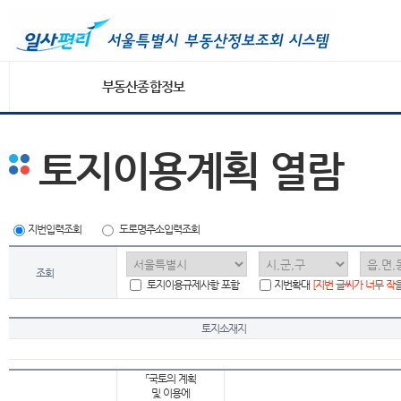
부동산종합정보
토지이용계획 열람
지번입력조회
도로명주소입력조회
조회
토지이용규제사항 포함
지번확대
[지번 글씨가 너무 작
토지소재지
「국토의 계획
및 이용에