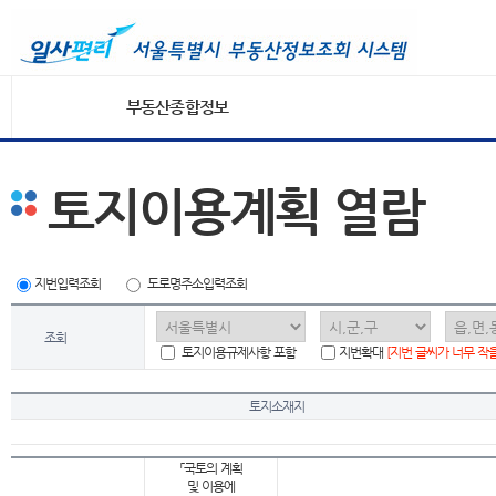
부동산종합정보
토지이용계획 열람
지번입력조회
도로명주소입력조회
조회
토지이용규제사항 포함
지번확대
[지번 글씨가 너무 작
토지소재지
「국토의 계획
및 이용에