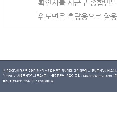
확인서를 시군구 종합민원
위도면은 측량용으로 활용
본 홈페이지에 게시된 이메일주소가 수집되는것을 거부하며, 이를 위반할 시 정보통신망법에 의해
(339-012) 세종특별자치시 도움6로 11 국토교통부 (온라인 문의 : 1482qna@gmail.com / 문
copyright@2014 MOLIT All rights reserved.