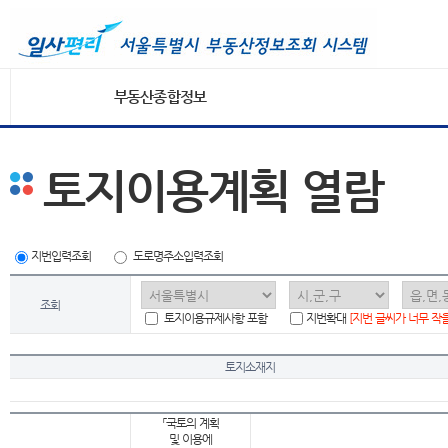
부동산종합정보
토지이용계획 열람
지번입력조회
도로명주소입력조회
조회
토지이용규제사항 포함
지번확대
[지번 글씨가 너무 작
토지소재지
「국토의 계획
및 이용에