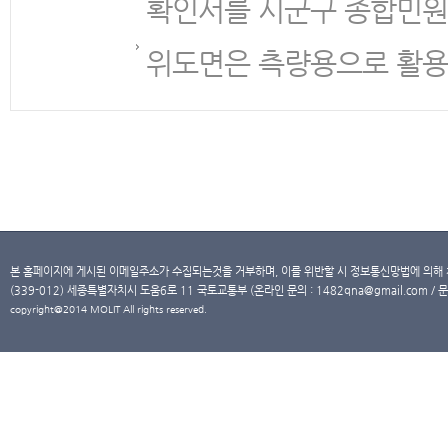
확인서를 시군구 종합민원
위도면은 측량용으로 활용
본 홈페이지에 게시된 이메일주소가 수집되는것을 거부하며, 이를 위반할 시 정보통신망법에 의해
(339-012) 세종특별자치시 도움6로 11 국토교통부 (온라인 문의 : 1482qna@gmail.com / 문
copyright@2014 MOLIT All rights reserved.