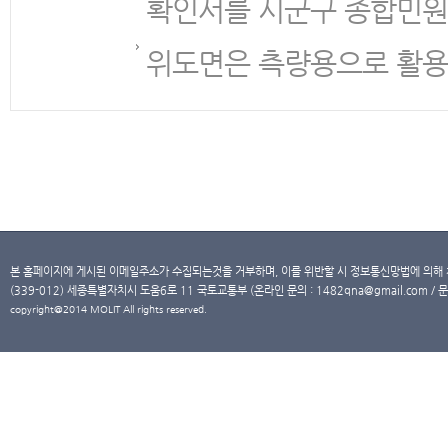
확인서를 시군구 종합민원
위도면은 측량용으로 활용
본 홈페이지에 게시된 이메일주소가 수집되는것을 거부하며, 이를 위반할 시 정보통신망법에 의해
(339-012) 세종특별자치시 도움6로 11 국토교통부 (온라인 문의 : 1482qna@gmail.com / 문
copyright@2014 MOLIT All rights reserved.