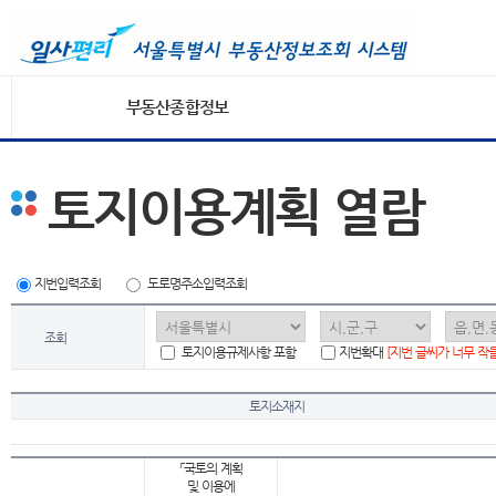
부동산종합정보
토지이용계획 열람
지번입력조회
도로명주소입력조회
조회
토지이용규제사항 포함
지번확대
[지번 글씨가 너무 작
토지소재지
「국토의 계획
및 이용에