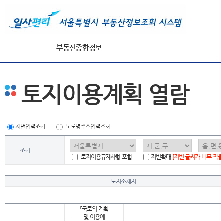
부동산종합정보
토지이용계획 열람
지번입력조회
도로명주소입력조회
조회
토지이용규제사항 포함
지번확대
[지번 글씨가 너무 작
토지소재지
「국토의 계획
및 이용에