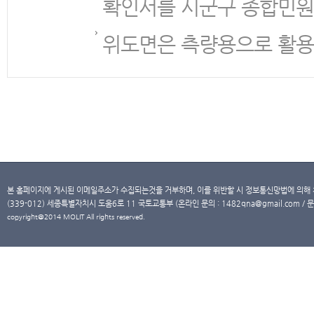
확인서를 시군구 종합민원
위도면은 측량용으로 활용
본 홈페이지에 게시된 이메일주소가 수집되는것을 거부하며, 이를 위반할 시 정보통신망법에 의해
(339-012) 세종특별자치시 도움6로 11 국토교통부 (온라인 문의 : 1482qna@gmail.com / 문
copyright@2014 MOLIT All rights reserved.