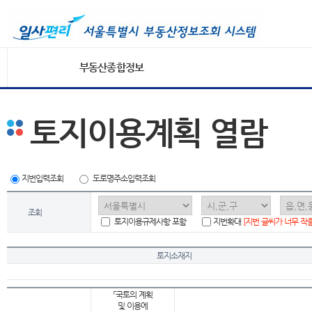
부동산종합정보
토지이용계획 열람
지번입력조회
도로명주소입력조회
조회
토지이용규제사항 포함
지번확대
[지번 글씨가 너무 작
토지소재지
「국토의 계획
및 이용에