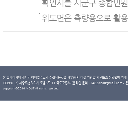
확인서를 시군구 종합민원
위도면은 측량용으로 활용
본 홈페이지에 게시된 이메일주소가 수집되는것을 거부하며, 이를 위반할 시 정보통신망법에 의해
(339-012) 세종특별자치시 도움6로 11 국토교통부 (온라인 문의 : 1482qna@gmail.com / 문
copyright@2014 MOLIT All rights reserved.