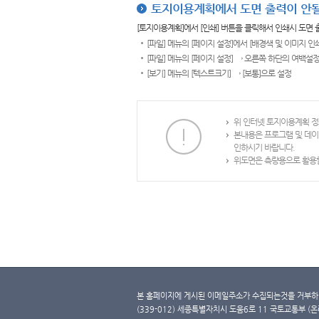
토지이용계획에서 도면 출력이 안될
[토지이용계획]에서 [인쇄] 버튼을 클릭해서 인쇄시 도면
[파일] 메뉴의 [페이지 설정]에서 [배경색 및 이미지 인
[파일] 메뉴의 [페이지 설정] → 오른쪽 하단의 여백설정
[보기] 메뉴의 [텍스트크기] → [보통]으로 설정
위 인터넷 토지이용계획 정
본내용은 프로그램 및 데이
인하시기 바랍니다.
위도면은 측량용으로 활용할
본 홈페이지에 게시된 이메일주소가 수집되는것을 거부하며
(339-012) 세종특별자치시 도움6로 11 국토교통부 (온라인 