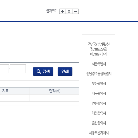
글자크기
전/국/부/동/산
정/보/조/회
바/로/가/기
서울특별시
-
전남광주통합특별시
부산광역시
지목
면적(㎡)
대구광역시
인천광역시
대전광역시
울산광역시
세종특별자치시