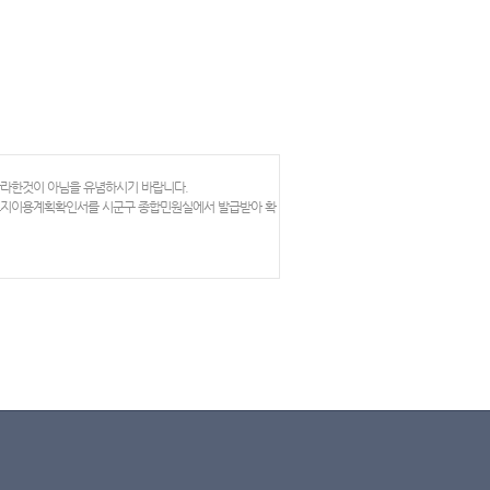
망라한것이 아님을 유념하시기 바랍니다.
 토지이용계획확인서를 시군구 종합민원실에서 발급받아 확