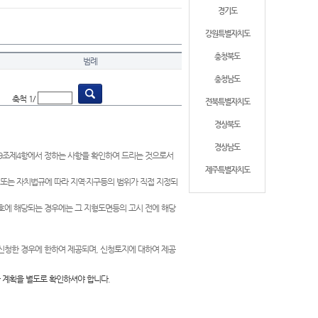
경기도
강원특별자치도
충청북도
범례
충청남도
축척 1/
전북특별자치도
경상북도
경상남도
제9조제4항에서 정하는 사항을 확인하여 드리는 것으로서
제주특별자치도
 또는 자치법규에 따라 지역·지구등의 범위가 직접 지정되
 호에 해당되는 경우에는 그 지형도면등의 고시 전에 해당
신청한 경우에 한하여 제공되며, 신청토지에 대하여 제공
 계획을 별도로 확인하셔야 합니다.