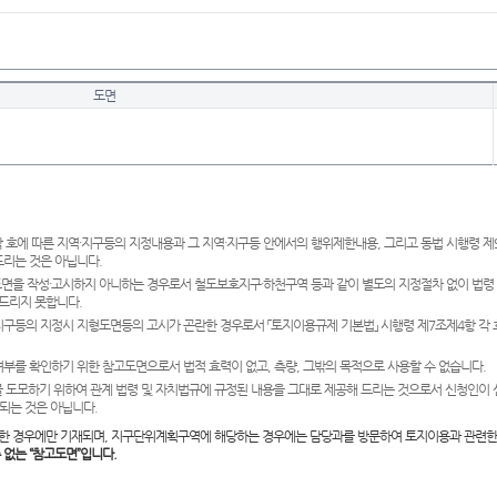
도면
 호에 따른 지역·지구등의 지정내용과 그 지역·지구등 안에서의 행위제한내용, 그리고 동법 시행령 
드리는 것은 아닙니다.
도면을 작성·고시하지 아니하는 경우로서 철도보호지구·하천구역 등과 같이 별도의 지정절차 없이 법령
드리지 못합니다.
·지구등의 지정시 지형도면등의 고시가 곤란한 경우로서 「토지이용규제 기본법」 시행령 제7조제4항 각
여부를 확인하기 위한 참고도면으로서 법적 효력이 없고, 측량, 그밖의 목적으로 사용할 수 없습니다.
 도모하기 위하여 관계 법령 및 자치법규에 규정된 내용을 그대로 제공해 드리는 것으로서 신청인이 
되는 것은 아닙니다.
한 경우에만 기재되며, 지구단위계획구역에 해당하는 경우에는 담당과를 방문하여 토지이용과 관련한
수 없는 “참고도면”입니다.