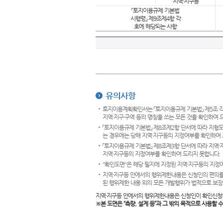
지역·지구등
「토지이용규제 기본법
시행령」 제9조제4항 각
호에 해당되는 사항
유의사항
토지이용계획확인서는 「토지이용규제 기본법」 제5조 각
지역·지구·구역 등의 명칭을 쓰는 모든 것을 확인하여 
「토지이용규제 기본법」 제8조제2항 단서에 따라 지형
는 경우에는 당해 지역·지구등의 지정여부를 확인하여 
「토지이용규제 기본법」 제8조제3항 단서에 따라 지역
지역·지구등의 지정여부를 확인하여 드리지 못합니다.
"확인도면"은 해당 필지에 지정된 지역·지구등의 지정
지역·지구등 안에서의 행위제한내용은 신청인의 편의를
된 행위제한 내용 외의 모든 개발행위가 법적으로 보장
지역·지구등 안에서의 행위제한내용은 신청인이 확인신청
※본 도면은
“측량, 설계 등”과 그 밖의 목적으로 사용할 