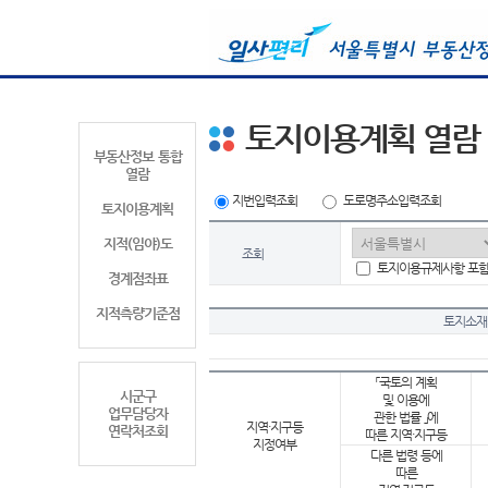
토지이용계획 열람
부동산정보 통합
열람
지번입력조회
도로명주소입력조회
토지이용계획
지적(임야)도
조회
토지이용규제사항 포
경계점좌표
지적측량기준점
토지소재
「국토의 계획
시군구
및 이용에
업무담당자
관한 법률 」에
지역·지구등
연락처조회
따른 지역·지구등
지정여부
다른 법령 등에
따른