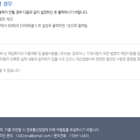
 경우
 출력이 안될 경우 다음과 같이 설정하신 후 출력하시기 바랍니다.
쇄]도 체크
에서 [위쪽]과 [아래쪽]을 5 로 설정후 출력하면 1장으로 출력됨
보 는 해당토지의 이용계획 및 활용사항을 나타내는 정보이나, 기재사항이 모든 법령의 제한사항을 
타등의 오류로 실제 내용과 일치하지 않을 수도 있으니 재산권행사와 관련한 중요한 사항은 증명용
 수 없습니다.
, 이를 위반할 시 정보통신망법에 의해 처벌됨을 유념하시기 바랍니다.
문의 : 1482qna@gmail.com / 문의전화 : 1599-1483)