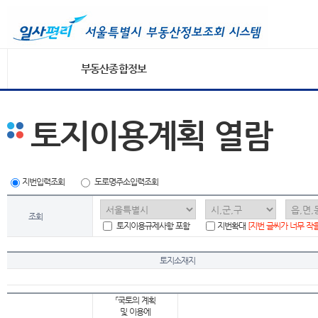
부동산종합정보
토지이용계획 열람
지번입력조회
도로명주소입력조회
조회
토지이용규제사항 포함
지번확대
[지번 글씨가 너무 작
토지소재지
「국토의 계획
및 이용에