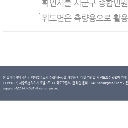
확인서를 시군구 종합민원
위도면은 측량용으로 활용
본 홈페이지에 게시된 이메일주소가 수집되는것을 거부하며, 이를 위반할 시 정보통신망법에 의해
(339-012) 세종특별자치시 도움6로 11 국토교통부 (온라인 문의 : 1482qna@gmail.com / 문
copyright@2014 MOLIT All rights reserved.