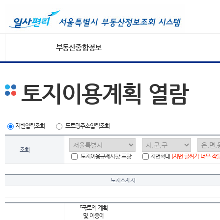
부동산종합정보
토지이용계획 열람
지번입력조회
도로명주소입력조회
조회
토지이용규제사항 포함
지번확대
[지번 글씨가 너무 작
토지소재지
「국토의 계획
및 이용에