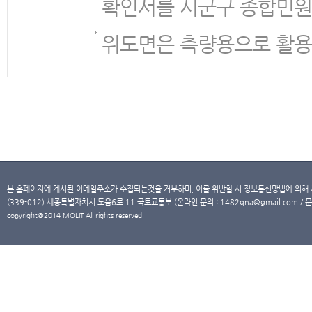
확인서를 시군구 종합민원
위도면은 측량용으로 활용
본 홈페이지에 게시된 이메일주소가 수집되는것을 거부하며, 이를 위반할 시 정보통신망법에 의해
(339-012) 세종특별자치시 도움6로 11 국토교통부 (온라인 문의 : 1482qna@gmail.com / 문
copyright@2014 MOLIT All rights reserved.