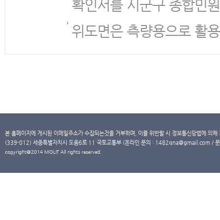
확인서를 시군구 종합민원
위도면은 측량용으로 활용
본 홈페이지에 게시된 이메일주소가 수집되는것을 거부하며, 이를 위반할 시 정보통신망법에 의해
(339-012) 세종특별자치시 도움6로 11 국토교통부 (온라인 문의 : 1482qna@gmail.com / 문
copyright@2014 MOLIT All rights reserved.