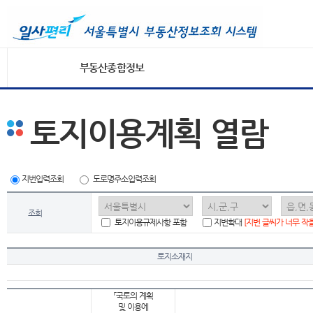
부동산종합정보
토지이용계획 열람
지번입력조회
도로명주소입력조회
조회
토지이용규제사항 포함
지번확대
[지번 글씨가 너무 작
토지소재지
「국토의 계획
및 이용에