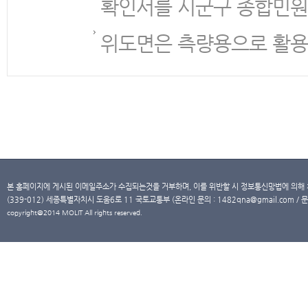
확인서를 시군구 종합민원
위도면은 측량용으로 활용
본 홈페이지에 게시된 이메일주소가 수집되는것을 거부하며, 이를 위반할 시 정보통신망법에 의해
(339-012) 세종특별자치시 도움6로 11 국토교통부 (온라인 문의 : 1482qna@gmail.com / 문
copyright@2014 MOLIT All rights reserved.