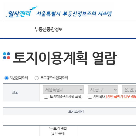
부동산종합정보
토지이용계획 열람
지번입력조회
도로명주소입력조회
조회
토지이용규제사항 포함
지번확대
[지번 글씨가 너무 작
토지소재지
「국토의 계획
및 이용에