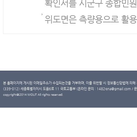
확인서를 시군구 종합민원
위도면은 측량용으로 활용
본 홈페이지에 게시된 이메일주소가 수집되는것을 거부하며, 이를 위반할 시 정보통신망법에 의해
(339-012) 세종특별자치시 도움6로 11 국토교통부 (온라인 문의 : 1482qna@gmail.com / 문
copyright@2014 MOLIT All rights reserved.