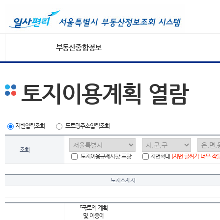
부동산종합정보
토지이용계획 열람
지번입력조회
도로명주소입력조회
조회
토지이용규제사항 포함
지번확대
[지번 글씨가 너무 작
토지소재지
「국토의 계획
및 이용에