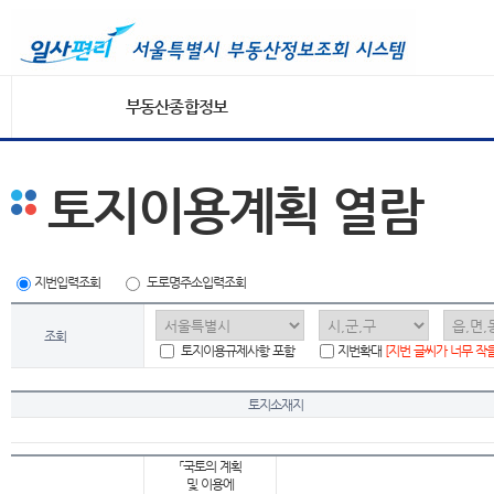
부동산종합정보
토지이용계획 열람
지번입력조회
도로명주소입력조회
조회
토지이용규제사항 포함
지번확대
[지번 글씨가 너무 작
토지소재지
「국토의 계획
및 이용에