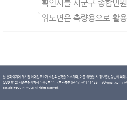
확인서를 시군구 종합민원
위도면은 측량용으로 활용
본 홈페이지에 게시된 이메일주소가 수집되는것을 거부하며, 이를 위반할 시 정보통신망법에 의해
(339-012) 세종특별자치시 도움6로 11 국토교통부 (온라인 문의 : 1482qna@gmail.com / 문
copyright@2014 MOLIT All rights reserved.