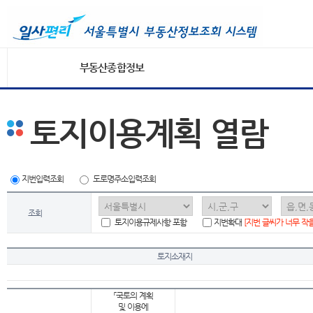
부동산종합정보
토지이용계획 열람
지번입력조회
도로명주소입력조회
조회
토지이용규제사항 포함
지번확대
[지번 글씨가 너무 작
토지소재지
「국토의 계획
및 이용에