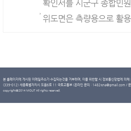
확인서를 시군구 종합민원
위도면은 측량용으로 활용
본 홈페이지에 게시된 이메일주소가 수집되는것을 거부하며, 이를 위반할 시 정보통신망법에 의해
(339-012) 세종특별자치시 도움6로 11 국토교통부 (온라인 문의 : 1482qna@gmail.com / 문
copyright@2014 MOLIT All rights reserved.