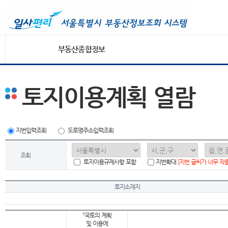
부동산종합정보
토지이용계획 열람
지번입력조회
도로명주소입력조회
조회
토지이용규제사항 포함
지번확대
[지번 글씨가 너무 작
토지소재지
「국토의 계획
및 이용에