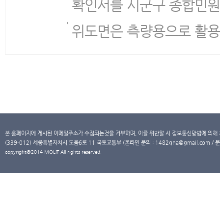
확인서를 시군구 종합민원
위도면은 측량용으로 활용
본 홈페이지에 게시된 이메일주소가 수집되는것을 거부하며, 이를 위반할 시 정보통신망법에 의해
(339-012) 세종특별자치시 도움6로 11 국토교통부 (온라인 문의 : 1482qna@gmail.com / 문
copyright@2014 MOLIT All rights reserved.