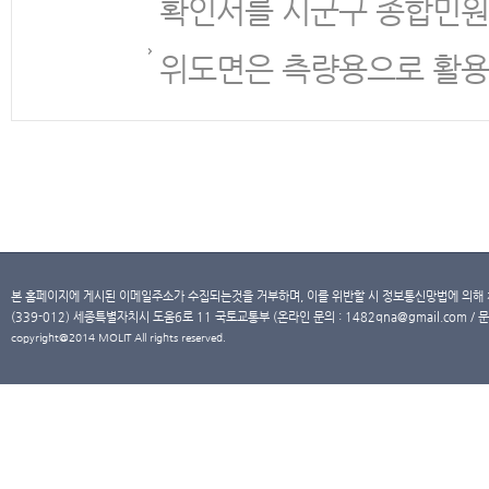
확인서를 시군구 종합민원
위도면은 측량용으로 활용
본 홈페이지에 게시된 이메일주소가 수집되는것을 거부하며, 이를 위반할 시 정보통신망법에 의해
(339-012) 세종특별자치시 도움6로 11 국토교통부 (온라인 문의 : 1482qna@gmail.com / 문
copyright@2014 MOLIT All rights reserved.