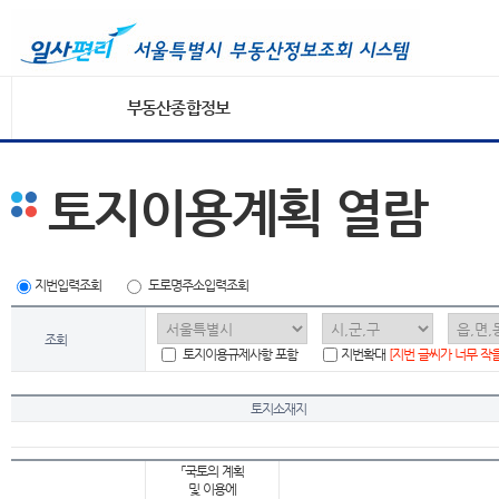
부동산종합정보
토지이용계획 열람
지번입력조회
도로명주소입력조회
조회
토지이용규제사항 포함
지번확대
[지번 글씨가 너무 작
토지소재지
「국토의 계획
및 이용에