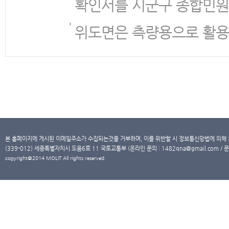
확인서를 시군구 종합민원
위도면은 측량용으로 활용
본 홈페이지에 게시된 이메일주소가 수집되는것을 거부하며, 이를 위반할 시 정보통신망법에 의해
(339-012) 세종특별자치시 도움6로 11 국토교통부 (온라인 문의 : 1482qna@gmail.com / 문
copyright@2014 MOLIT All rights reserved.