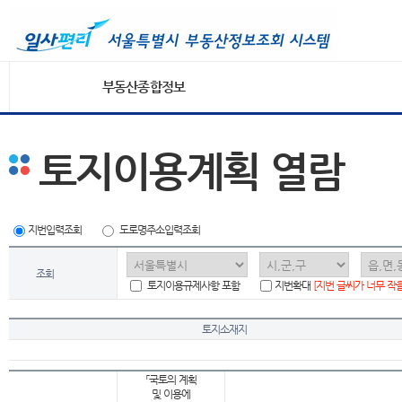
부동산종합정보
토지이용계획 열람
지번입력조회
도로명주소입력조회
조회
토지이용규제사항 포함
지번확대
[지번 글씨가 너무 작
토지소재지
「국토의 계획
및 이용에