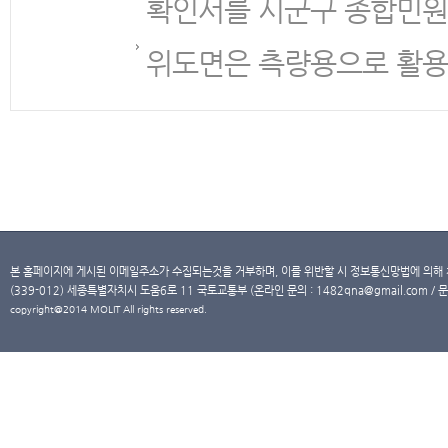
확인서를 시군구 종합민원
위도면은 측량용으로 활용
본 홈페이지에 게시된 이메일주소가 수집되는것을 거부하며, 이를 위반할 시 정보통신망법에 의해
(339-012) 세종특별자치시 도움6로 11 국토교통부 (온라인 문의 : 1482qna@gmail.com / 문
copyright@2014 MOLIT All rights reserved.