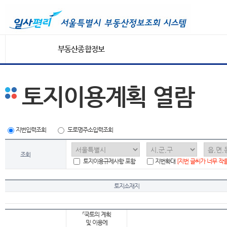
부동산종합정보
토지이용계획 열람
지번입력조회
도로명주소입력조회
조회
토지이용규제사항 포함
지번확대
[지번 글씨가 너무 작
토지소재지
「국토의 계획
및 이용에