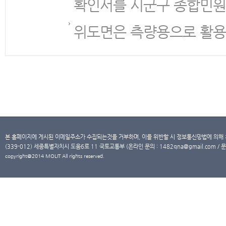
확인서를 시군구 종합민원
위도면은 측량용으로 활용
본 홈페이지에 게시된 이메일주소가 수집되는것을 거부하며, 이를 위반할 시 정보통신망법에 의해
(339-012) 세종특별자치시 도움6로 11 국토교통부 (온라인 문의 : 1482qna@gmail.com / 문
copyright@2014 MOLIT All rights reserved.