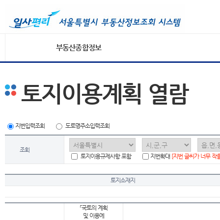
부동산종합정보
토지이용계획 열람
지번입력조회
도로명주소입력조회
조회
토지이용규제사항 포함
지번확대
[지번 글씨가 너무 작
토지소재지
「국토의 계획
및 이용에