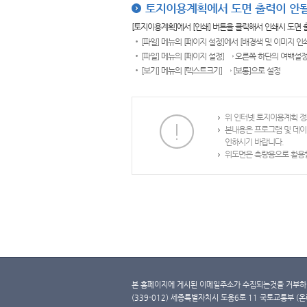
토지이용계획에서 도면 출력이 안될
[토지이용계획]에서 [인쇄] 버튼을 클릭해서 인쇄시 도면
[파일] 메뉴의 [페이지 설정]에서 [배경색 및 이미지 인
[파일] 메뉴의 [페이지 설정] → 오른쪽 하단의 여백설정
[보기] 메뉴의 [텍스트크기] → [보통]으로 설정
위 인터넷 토지이용계획 정
본내용은 프로그램 및 데이
인하시기 바랍니다.
위도면은 측량용으로 활용할
본 홈페이지에 게시된 이메일주소가 수집되는것을 거부하며
(339-012) 세종특별자치시 도움6로 11 국토교통부 (온라인 