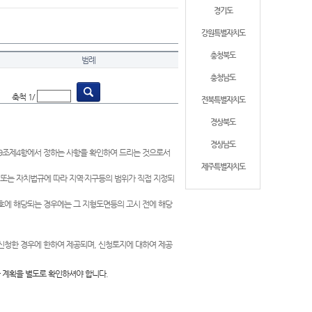
경기도
강원특별자치도
충청북도
범례
충청남도
축척 1/
전북특별자치도
경상북도
경상남도
제9조제4항에서 정하는 사항을 확인하여 드리는 것으로서
제주특별자치도
 또는 자치법규에 따라 지역·지구등의 범위가 직접 지정되
 호에 해당되는 경우에는 그 지형도면등의 고시 전에 해당
신청한 경우에 한하여 제공되며, 신청토지에 대하여 제공
 계획을 별도로 확인하셔야 합니다.