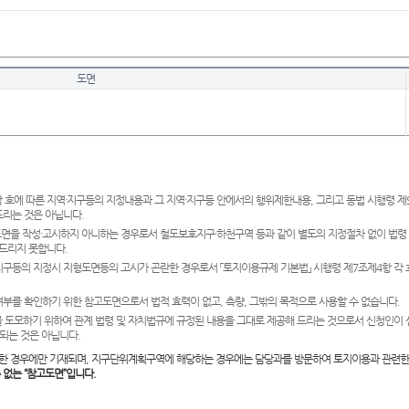
도면
 호에 따른 지역·지구등의 지정내용과 그 지역·지구등 안에서의 행위제한내용, 그리고 동법 시행령 
드리는 것은 아닙니다.
도면을 작성·고시하지 아니하는 경우로서 철도보호지구·하천구역 등과 같이 별도의 지정절차 없이 법령
드리지 못합니다.
·지구등의 지정시 지형도면등의 고시가 곤란한 경우로서 「토지이용규제 기본법」 시행령 제7조제4항 각
여부를 확인하기 위한 참고도면으로서 법적 효력이 없고, 측량, 그밖의 목적으로 사용할 수 없습니다.
 도모하기 위하여 관계 법령 및 자치법규에 규정된 내용을 그대로 제공해 드리는 것으로서 신청인이 
되는 것은 아닙니다.
한 경우에만 기재되며, 지구단위계획구역에 해당하는 경우에는 담당과를 방문하여 토지이용과 관련한
수 없는 “참고도면”입니다.