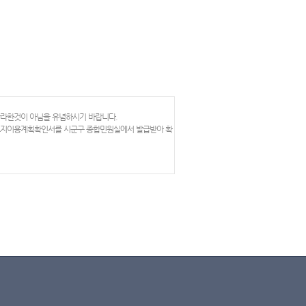
망라한것이 아님을 유념하시기 바랍니다.
 토지이용계획확인서를 시군구 종합민원실에서 발급받아 확