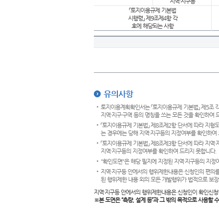
지역·지구등
「토지이용규제 기본법
시행령」 제9조제4항 각
호에 해당되는 사항
유의사항
토지이용계획확인서는 「토지이용규제 기본법」 제5조 각
지역·지구·구역 등의 명칭을 쓰는 모든 것을 확인하여 
「토지이용규제 기본법」 제8조제2항 단서에 따라 지형
는 경우에는 당해 지역·지구등의 지정여부를 확인하여 
「토지이용규제 기본법」 제8조제3항 단서에 따라 지역
지역·지구등의 지정여부를 확인하여 드리지 못합니다.
"확인도면"은 해당 필지에 지정된 지역·지구등의 지정
지역·지구등 안에서의 행위제한내용은 신청인의 편의를
된 행위제한 내용 외의 모든 개발행위가 법적으로 보장
지역·지구등 안에서의 행위제한내용은 신청인이 확인신청
※본 도면은
“측량, 설계 등”과 그 밖의 목적으로 사용할 