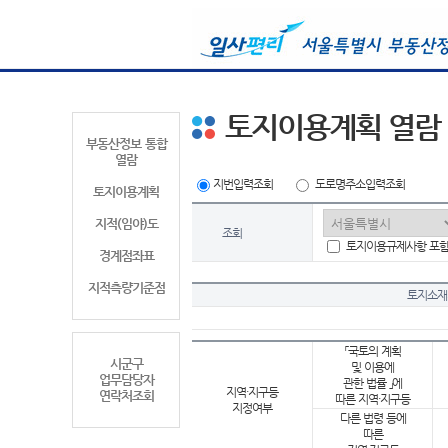
토지이용계획 열람
부동산정보 통합
열람
지번입력조회
도로명주소입력조회
토지이용계획
지적(임야)도
조회
토지이용규제사항 포
경계점좌표
지적측량기준점
토지소재
「국토의 계획
시군구
및 이용에
업무담당자
관한 법률 」에
지역·지구등
연락처조회
따른 지역·지구등
지정여부
다른 법령 등에
따른