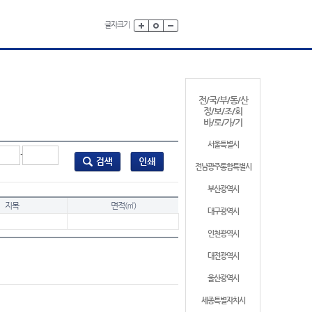
글자크기
전/국/부/동/산
정/보/조/회
바/로/가/기
서울특별시
-
전남광주통합특별시
부산광역시
지목
면적(㎡)
대구광역시
인천광역시
대전광역시
울산광역시
세종특별자치시