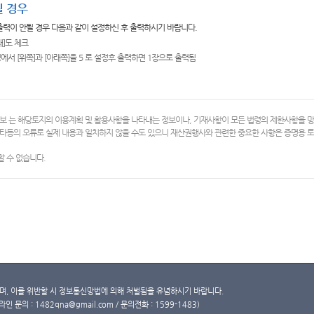
 경우
 출력이 안될 경우 다음과 같이 설정하신 후 출력하시기 바랍니다.
쇄]도 체크
에서 [위쪽]과 [아래쪽]을 5 로 설정후 출력하면 1장으로 출력됨
보 는 해당토지의 이용계획 및 활용사항을 나타내는 정보이나, 기재사항이 모든 법령의 제한사항을 
타등의 오류로 실제 내용과 일치하지 않을 수도 있으니 재산권행사와 관련한 중요한 사항은 증명용
 수 없습니다.
, 이를 위반할 시 정보통신망법에 의해 처벌됨을 유념하시기 바랍니다.
문의 : 1482qna@gmail.com / 문의전화 : 1599-1483)