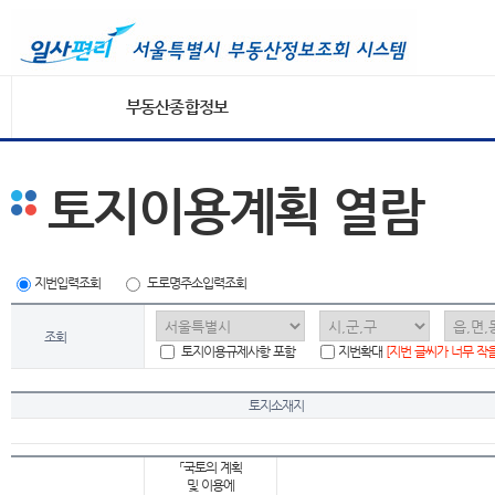
부동산종합정보
토지이용계획 열람
지번입력조회
도로명주소입력조회
조회
토지이용규제사항 포함
지번확대
[지번 글씨가 너무 작
토지소재지
「국토의 계획
및 이용에