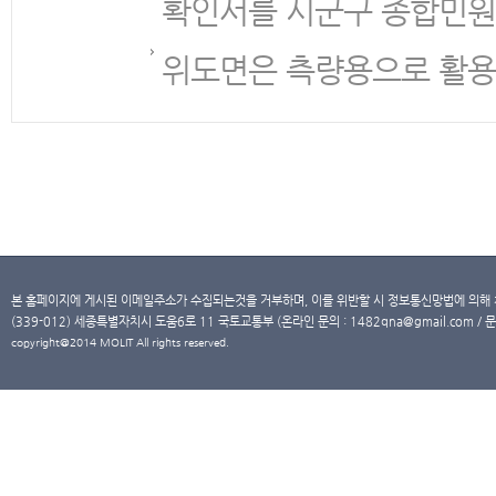
확인서를 시군구 종합민원
위도면은 측량용으로 활용
본 홈페이지에 게시된 이메일주소가 수집되는것을 거부하며, 이를 위반할 시 정보통신망법에 의해
(339-012) 세종특별자치시 도움6로 11 국토교통부 (온라인 문의 : 1482qna@gmail.com / 문
copyright@2014 MOLIT All rights reserved.