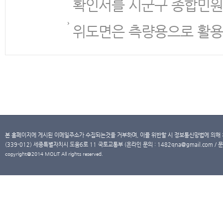
확인서를 시군구 종합민원
위도면은 측량용으로 활용
본 홈페이지에 게시된 이메일주소가 수집되는것을 거부하며, 이를 위반할 시 정보통신망법에 의해
(339-012) 세종특별자치시 도움6로 11 국토교통부 (온라인 문의 : 1482qna@gmail.com / 문
copyright@2014 MOLIT All rights reserved.