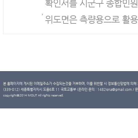
확인서를 시군구 종합민원
위도면은 측량용으로 활용
본 홈페이지에 게시된 이메일주소가 수집되는것을 거부하며, 이를 위반할 시 정보통신망법에 의해
(339-012) 세종특별자치시 도움6로 11 국토교통부 (온라인 문의 : 1482qna@gmail.com / 문
copyright@2014 MOLIT All rights reserved.