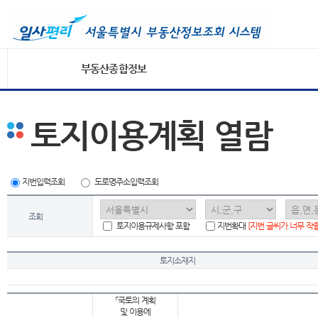
부동산종합정보
토지이용계획 열람
지번입력조회
도로명주소입력조회
조회
토지이용규제사항 포함
지번확대
[지번 글씨가 너무 작
토지소재지
「국토의 계획
및 이용에