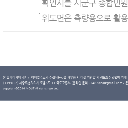
확인서를 시군구 종합민원
위도면은 측량용으로 활용
본 홈페이지에 게시된 이메일주소가 수집되는것을 거부하며, 이를 위반할 시 정보통신망법에 의해
(339-012) 세종특별자치시 도움6로 11 국토교통부 (온라인 문의 : 1482qna@gmail.com / 문
copyright@2014 MOLIT All rights reserved.