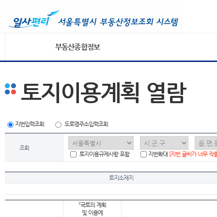
부동산종합정보
토지이용계획 열람
지번입력조회
도로명주소입력조회
조회
토지이용규제사항 포함
지번확대
[지번 글씨가 너무 작
토지소재지
「국토의 계획
및 이용에