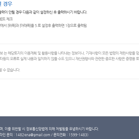
 경우
 출력이 안될 경우 다음과 같이 설정하신 후 출력하시기 바랍니다.
쇄]도 체크
에서 [위쪽]과 [아래쪽]을 5 로 설정후 출력하면 1장으로 출력됨
보 는 해당토지의 이용계획 및 활용사항을 나타내는 정보이나, 기재사항이 모든 법령의 제한사항을 
타등의 오류로 실제 내용과 일치하지 않을 수도 있으니 재산권행사와 관련한 중요한 사항은 증명용
 수 없습니다.
, 이를 위반할 시 정보통신망법에 의해 처벌됨을 유념하시기 바랍니다.
문의 : 1482qna@gmail.com / 문의전화 : 1599-1483)