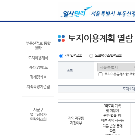
토지이용계획 열람
부동산정보 통합
열람
지번입력조회
도로명주소입력조회
토지이용계획
지적(임야)도
조회
토지이용규제사항 포
경계점좌표
지적측량기준점
토지소재
「국토의 계획
시군구
및 이용에
업무담당자
관한 법률 」에
지역·지구등
연락처조회
따른 지역·지구등
지정여부
다른 법령 등에
따른