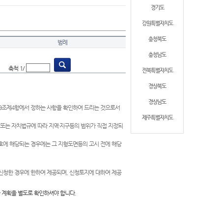
경기도
강원특별자치도
충청북도
범례
충청남도
축척 1/
전북특별자치도
경상북도
경상남도
제9조제4항에서 정하는 사항을 확인하여 드리는 것으로서
제주특별자치도
 또는 자치법규에 따라 지역·지구등의 범위가 직접 지정되
 호에 해당되는 경우에는 그 지형도면등의 고시 전에 해당
신청한 경우에 한하여 제공되며, 신청토지에 대하여 제공
 계획을 별도로 확인하셔야 합니다.