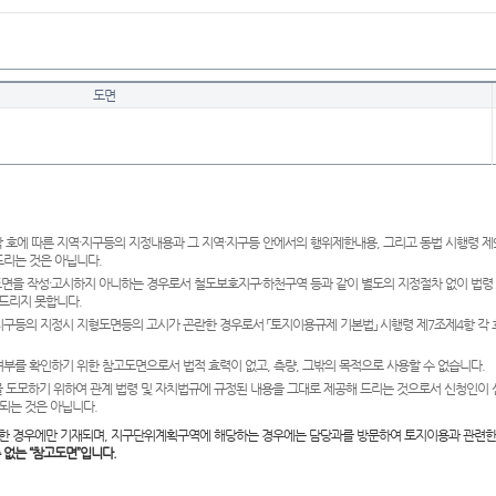
도면
 호에 따른 지역·지구등의 지정내용과 그 지역·지구등 안에서의 행위제한내용, 그리고 동법 시행령 
드리는 것은 아닙니다.
도면을 작성·고시하지 아니하는 경우로서 철도보호지구·하천구역 등과 같이 별도의 지정절차 없이 법령
드리지 못합니다.
·지구등의 지정시 지형도면등의 고시가 곤란한 경우로서 「토지이용규제 기본법」 시행령 제7조제4항 각
여부를 확인하기 위한 참고도면으로서 법적 효력이 없고, 측량, 그밖의 목적으로 사용할 수 없습니다.
 도모하기 위하여 관계 법령 및 자치법규에 규정된 내용을 그대로 제공해 드리는 것으로서 신청인이 
되는 것은 아닙니다.
한 경우에만 기재되며, 지구단위계획구역에 해당하는 경우에는 담당과를 방문하여 토지이용과 관련한
수 없는 “참고도면”입니다.