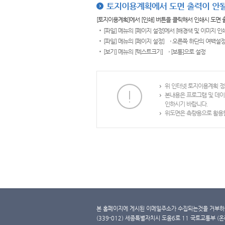
토지이용계획에서 도면 출력이 안될
[토지이용계획]에서 [인쇄] 버튼을 클릭해서 인쇄시 도면
[파일] 메뉴의 [페이지 설정]에서 [배경색 및 이미지 인
[파일] 메뉴의 [페이지 설정] → 오른쪽 하단의 여백설정
[보기] 메뉴의 [텍스트크기] → [보통]으로 설정
위 인터넷 토지이용계획 정
본내용은 프로그램 및 데이
인하시기 바랍니다.
위도면은 측량용으로 활용할
본 홈페이지에 게시된 이메일주소가 수집되는것을 거부하며
(339-012) 세종특별자치시 도움6로 11 국토교통부 (온라인 