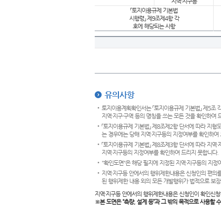
지역·지구등
「토지이용규제 기본법
시행령」 제9조제4항 각
호에 해당되는 사항
유의사항
토지이용계획확인서는 「토지이용규제 기본법」 제5조 각
지역·지구·구역 등의 명칭을 쓰는 모든 것을 확인하여 
「토지이용규제 기본법」 제8조제2항 단서에 따라 지형
는 경우에는 당해 지역·지구등의 지정여부를 확인하여 
「토지이용규제 기본법」 제8조제3항 단서에 따라 지역
지역·지구등의 지정여부를 확인하여 드리지 못합니다.
"확인도면"은 해당 필지에 지정된 지역·지구등의 지정
지역·지구등 안에서의 행위제한내용은 신청인의 편의를
된 행위제한 내용 외의 모든 개발행위가 법적으로 보장
지역·지구등 안에서의 행위제한내용은 신청인이 확인신청
※본 도면은
“측량, 설계 등”과 그 밖의 목적으로 사용할 