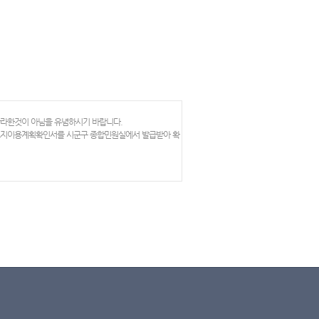
망라한것이 아님을 유념하시기 바랍니다.
 토지이용계획확인서를 시군구 종합민원실에서 발급받아 확