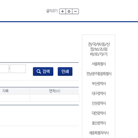
글자크기
전/국/부/동/산
정/보/조/회
바/로/가/기
서울특별시
-
전남광주통합특별시
부산광역시
지목
면적(㎡)
대구광역시
인천광역시
대전광역시
울산광역시
세종특별자치시