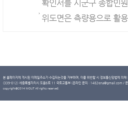
확인서를 시군구 종합민원
위도면은 측량용으로 활용
본 홈페이지에 게시된 이메일주소가 수집되는것을 거부하며, 이를 위반할 시 정보통신망법에 의해
(339-012) 세종특별자치시 도움6로 11 국토교통부 (온라인 문의 : 1482qna@gmail.com / 문
copyright@2014 MOLIT All rights reserved.