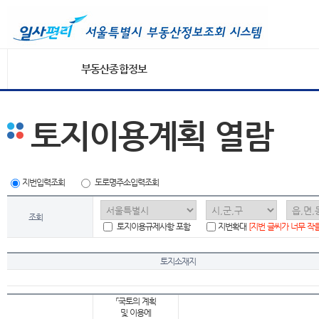
부동산종합정보
토지이용계획 열람
지번입력조회
도로명주소입력조회
조회
토지이용규제사항 포함
지번확대
[지번 글씨가 너무 작
토지소재지
「국토의 계획
및 이용에