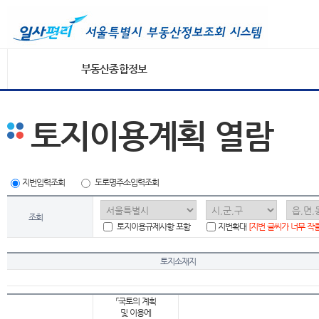
부동산종합정보
토지이용계획 열람
지번입력조회
도로명주소입력조회
조회
토지이용규제사항 포함
지번확대
[지번 글씨가 너무 작
토지소재지
「국토의 계획
및 이용에