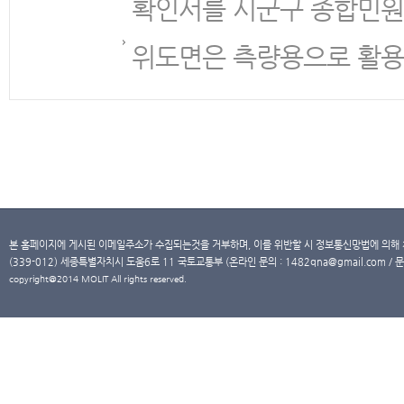
확인서를 시군구 종합민원
위도면은 측량용으로 활용
본 홈페이지에 게시된 이메일주소가 수집되는것을 거부하며, 이를 위반할 시 정보통신망법에 의해
(339-012) 세종특별자치시 도움6로 11 국토교통부 (온라인 문의 : 1482qna@gmail.com / 문
copyright@2014 MOLIT All rights reserved.