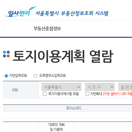
부동산종합정보
토지이용계획 열람
지번입력조회
도로명주소입력조회
조회
토지이용규제사항 포함
지번확대
[지번 글씨가 너무 작
토지소재지
「국토의 계획
및 이용에