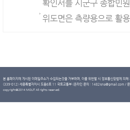
확인서를 시군구 종합민원
위도면은 측량용으로 활용
본 홈페이지에 게시된 이메일주소가 수집되는것을 거부하며, 이를 위반할 시 정보통신망법에 의해
(339-012) 세종특별자치시 도움6로 11 국토교통부 (온라인 문의 : 1482qna@gmail.com / 문
copyright@2014 MOLIT All rights reserved.