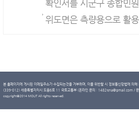
확인서를 시군구 종합민원
위도면은 측량용으로 활용
본 홈페이지에 게시된 이메일주소가 수집되는것을 거부하며, 이를 위반할 시 정보통신망법에 의해
(339-012) 세종특별자치시 도움6로 11 국토교통부 (온라인 문의 : 1482qna@gmail.com / 문
copyright@2014 MOLIT All rights reserved.