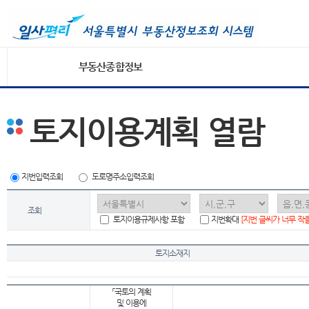
부동산종합정보
토지이용계획 열람
지번입력조회
도로명주소입력조회
조회
토지이용규제사항 포함
지번확대
[지번 글씨가 너무 작
토지소재지
「국토의 계획
및 이용에