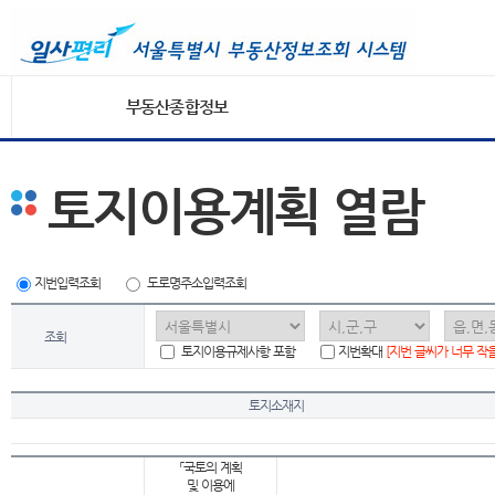
부동산종합정보
토지이용계획 열람
지번입력조회
도로명주소입력조회
조회
토지이용규제사항 포함
지번확대
[지번 글씨가 너무 작
토지소재지
「국토의 계획
및 이용에