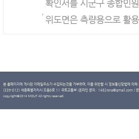
확인서를 시군구 종합민원
위도면은 측량용으로 활용
본 홈페이지에 게시된 이메일주소가 수집되는것을 거부하며, 이를 위반할 시 정보통신망법에 의해
(339-012) 세종특별자치시 도움6로 11 국토교통부 (온라인 문의 : 1482qna@gmail.com / 문
copyright@2014 MOLIT All rights reserved.