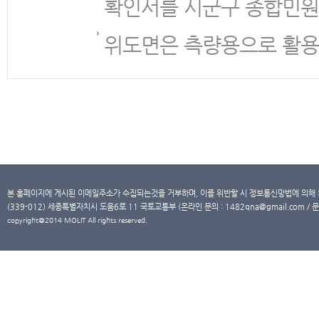
확인서를 시군구 종합민원
위도면은 측량용으로 활용
본 홈페이지에 게시된 이메일주소가 수집되는것을 거부하며, 이를 위반할 시 정보통신망법에 의해
(339-012) 세종특별자치시 도움6로 11 국토교통부 (온라인 문의 : 1482qna@gmail.com / 문
copyright@2014 MOLIT All rights reserved.