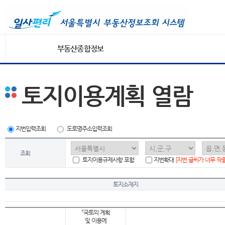
부동산종합정보
토지이용계획 열람
지번입력조회
도로명주소입력조회
조회
토지이용규제사항 포함
지번확대
[지번 글씨가 너무 작
토지소재지
「국토의 계획
및 이용에